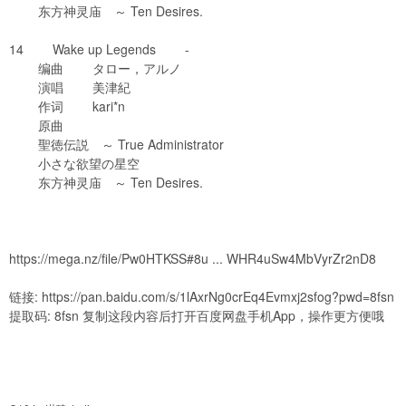
东方神灵庙 ～ Ten Desires.
14 Wake up Legends -
编曲 タロー，アルノ
演唱 美津紀
作词 kari*n
原曲
聖徳伝説 ～ True Administrator
小さな欲望の星空
东方神灵庙 ～ Ten Desires.
https://mega.nz/file/Pw0HTKSS#8u ... WHR4uSw4MbVyrZr2nD8
链接:
https://pan.baidu.com/s/1lAxrNg0crEq4Evmxj2sfog?pwd=8fsn
提取码: 8fsn 复制这段内容后打开百度网盘手机App，操作更方便哦