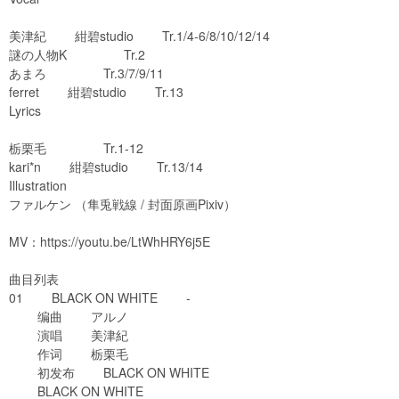
美津紀 紺碧studio Tr.1/4-6/8/10/12/14
謎の人物K Tr.2
あまろ Tr.3/7/9/11
ferret 紺碧studio Tr.13
Lyrics
栃栗毛 Tr.1-12
kari*n 紺碧studio Tr.13/14
Illustration
ファルケン （隼兎戦線 / 封面原画Pixiv）
MV：
https://youtu.be/LtWhHRY6j5E
曲目列表
01 BLACK ON WHITE -
编曲 アルノ
演唱 美津紀
作词 栃栗毛
初发布 BLACK ON WHITE
BLACK ON WHITE