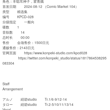
角色：丰聪耳神子，霍青娥
首发日期 2024-08-12 （Comic Market 104）
类型 精选集
编号 KPCD-028
分级指定 一般向
碟数 1
音轨数 14
总时长 00:00
售价 会场售价：1500日元
通贩售价：2143日元
官网页面
https://www.konpeki-studio.com/kpcd028
https://twitter.com/konpeki_studio/status/1817864538295
083304
Staff
Arrangement
アルノ 紺碧studio Tr.1/6-9/12-14
タロー 紺碧studio Tr.2-5/10/11/13/14
Vocal