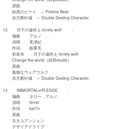
原曲
始原のビート ～ Pristine Beat
东方辉针城 ～ Double Dealing Character.
12 月下の遠吠え-lonely wolf- -
编曲 アルノ
演唱 美津紀
作词 栃栗毛
初发布 月下の遠吠え-lonely wolf-
Change the world（紺碧studio）
原曲
孤独なウェアウルフ
东方辉针城 ～ Double Dealing Character.
13 IMMORTAL⇌PLEDGE -
编曲 タロー，アルノ
演唱 ferret
作词 kari*n
原曲
古きユアンシェン
デザイアドライブ