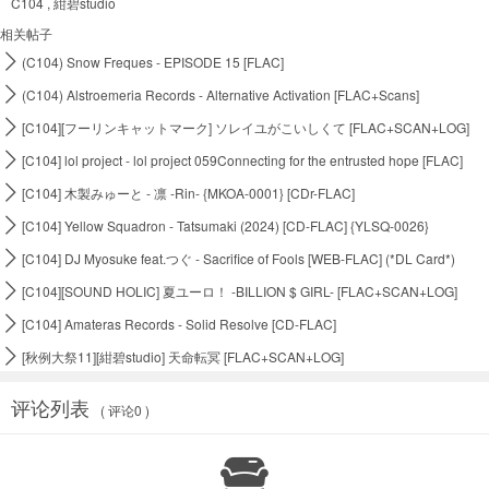
C104
,
紺碧studio
相关帖子

(C104) Snow Freques - EPISODE 15 [FLAC]

(C104) Alstroemeria Records - Alternative Activation [FLAC+Scans]

[C104][フーリンキャットマーク] ソレイユがこいしくて [FLAC+SCAN+LOG]

[C104] lol project - lol project 059Connecting for the entrusted hope [FLAC]

[C104] 木製みゅーと - 凛 -Rin- {MKOA-0001} [CDr-FLAC]

[C104] Yellow Squadron - Tatsumaki (2024) [CD-FLAC] {YLSQ-0026}

[C104] DJ Myosuke feat.つぐ - Sacrifice of Fools [WEB-FLAC] (*DL Card*)

[C104][SOUND HOLIC] 夏ユーロ！ -BILLION $ GIRL- [FLAC+SCAN+LOG]

[C104] Amateras Records - Solid Resolve [CD-FLAC]

[秋例大祭11][紺碧studio] 天命転冥 [FLAC+SCAN+LOG]
评论列表
( 评论0 )
