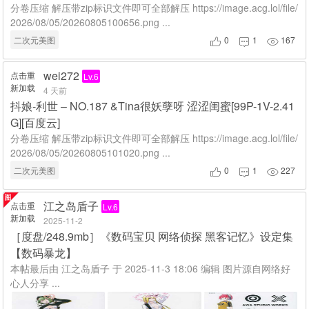
分卷压缩 解压带zip标识文件即可全部解压 https://image.acg.lol/file/
2026/08/05/20260805100656.png ...
二次元美图
0
1
167



wei272
点击重
Lv.6
新加载
4 天前
抖娘-利世 – NO.187 &Tina很妖孽呀 涩涩闺蜜[99P-1V-2.41
G][百度云]
分卷压缩 解压带zip标识文件即可全部解压 https://image.acg.lol/file/
2026/08/05/20260805101020.png ...
二次元美图
0
1
227



江之岛盾子
点击重
Lv.6
新加载
2025-11-2
［度盘/248.9mb］《数码宝贝 网络侦探 黑客记忆》设定集
【数码暴龙】
本帖最后由 江之岛盾子 于 2025-11-3 18:06 编辑 图片源自网络好
心人分享 ...