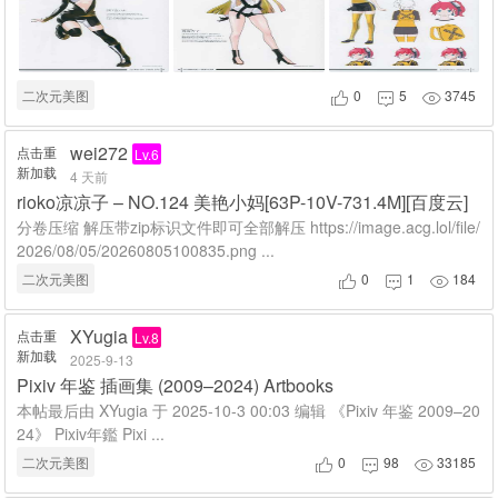
二次元美图
0
5
3745



wei272
点击重
Lv.6
新加载
4 天前
rioko凉凉子 – NO.124 美艳小妈[63P-10V-731.4M][百度云]
分卷压缩 解压带zip标识文件即可全部解压 https://image.acg.lol/file/
2026/08/05/20260805100835.png ...
二次元美图
0
1
184



XYugia
点击重
Lv.8
新加载
2025-9-13
Pixiv 年鉴 插画集 (2009–2024) Artbooks
本帖最后由 XYugia 于 2025-10-3 00:03 编辑 《Pixiv 年鉴 2009–20
24》 Pixiv年鑑 Pixi ...
二次元美图
0
98
33185


