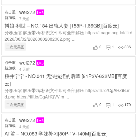
wei272
点击重
Lv.6
新加载
7 天前
抖娘-利世 – NO.184 出轨人妻 [158P-1.66GB][百度云]
分卷压缩 解压带zip标识文件即可全部解压 https://image.acg.lol/file/
2026/08/02/20260802082002.png ...
二次元美图
0
1
336



wei272
点击重
Lv.6
新加载
4 天前
桜井宁宁 - NO.041 无法抗拒的后辈 [81P2V-622MB][百度
云]
分卷压缩 解压带zip标识文件即可全部解压 https://iili.io/CgAHZiB.m
d.png https://iili.io/CgAHQVV.m ...
二次元美图
0
1
179



wei272
点击重
Lv.6
新加载
4 天前
AT鲨 – NO.083 学妹补习[80P-1V-140M][百度云]