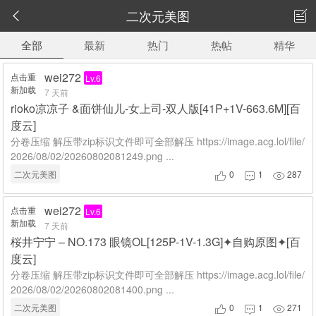
二次元美图


全部
最新
热门
热帖
精华
wei272
点击重
Lv.6
新加载
7 天前
rioko凉凉子 &面饼仙儿-女上司-双人版[41P+1V-663.6M][百
度云]
分卷压缩 解压带zip标识文件即可全部解压 https://image.acg.lol/file/
2026/08/02/20260802081249.png ...
二次元美图
0
1
287



wei272
点击重
Lv.6
新加载
7 天前
桜井宁宁 – NO.173 眼镜OL[125P-1V-1.3G]✦自购原图✦[百
度云]
分卷压缩 解压带zip标识文件即可全部解压 https://image.acg.lol/file/
2026/08/02/20260802081400.png ...
二次元美图
0
1
271


