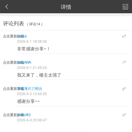
详情


评论列表
( 评论14 )
点击重新加载
puzza
#
6
2026-6-1 18:38:36
非常感谢分享~！
点击重新加载
qwqAWA
#
7
2026-6-1 21:49:24
我又来了，楼主太强了
点击重新加载
草莓薄片三明治
#
8
2026-6-3 13:46:35
感谢分享~~
点击重新加载
ymkof82
#
9
2026-6-3 20:06:47