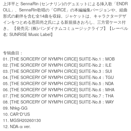
上洋平と SennaRin (センナリン)のデュエットによる挿入歌「ENDR
OLL」、SennaRin歌唱の「CIRCE」の本編編集バージョンや、組曲
形式の劇伴を含む全14曲を収録。ジャケットは、キャラクターデザ
インをつとめる恩田尚之氏による新規描きおろし、三方背ケース付
き。 【発売元: (株)バンダイナムコミュージックライブ】【レーベル
名: SUNRISE Music Label】
专辑曲目：
01. [THE SORCERY OF NYMPH CIRCE] SUITE-No.1：MOB
02. [THE SORCERY OF NYMPH CIRCE] SUITE-No.2：ILE
03. [THE SORCERY OF NYMPH CIRCE] SUITE-No.3：SUI
04. [THE SORCERY OF NYMPH CIRCE] SUITE-No.4：TGU
05. [THE SORCERY OF NYMPH CIRCE] SUITE-No.5：NDA
06. [THE SORCERY OF NYMPH CIRCE] SUITE-No.6：MHA
07. [THE SORCERY OF NYMPH CIRCE] SUITE-No.7：THA
08. [THE SORCERY OF NYMPH CIRCE] SUITE-No.8：WAY
09. Nhkg-GG
10. CAR“D”US
11. MGSH20260130
12. NDA-α ver.