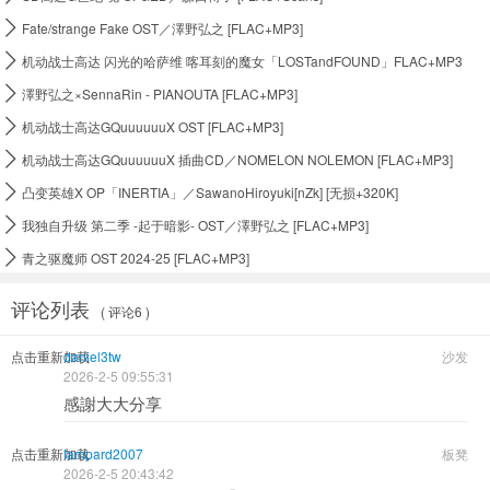

Fate/strange Fake OST／澤野弘之 [FLAC+MP3]

机动战士高达 闪光的哈萨维 喀耳刻的魔女「LOSTandFOUND」FLAC+MP3

澤野弘之×SennaRin - PIANOUTA [FLAC+MP3]

机动战士高达GQuuuuuuX OST [FLAC+MP3]

机动战士高达GQuuuuuuX 插曲CD／NOMELON NOLEMON [FLAC+MP3]

凸变英雄X OP「INERTIA」／SawanoHiroyuki[nZk] [无损+320K]

我独自升级 第二季 -起于暗影- OST／澤野弘之 [FLAC+MP3]

青之驱魔师 OST 2024-25 [FLAC+MP3]
评论列表
( 评论6 )
点击重新加载
daniel3tw
沙发
2026-2-5 09:55:31
感謝大大分享
点击重新加载
lampard2007
板凳
2026-2-5 20:43:42