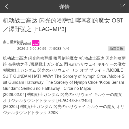
详情


机动战士高达 闪光的哈萨维 喀耳刻的魔女 OST
／澤野弘之 [FLAC+MP3]
点击重新加载
Ktdselod
Lv.7
2026-2-5 00:30:59
5083
6
动漫音乐


机动战士高达 闪光的哈萨维 喀耳刻的魔女 /机动战士高达 闪光的哈萨
维 布莱德之子 /機動戦士ガンダム 閃光のハサウェイ キルケーの魔女
/機動戦士ガンダム 閃光のハサウェイ サン オブ ブライト /MOBILE
SUIT GUNDAM HATHAWAY The Sorcery of Nymph Circe /Mobile S
uit Gundam Hathaway: The Sorcery of Nymph Circe /Kidou Senshi
Gundam: Senkou no Hathaway - Circe no Majou
[2026.02.04] 機動戦士ガンダム 閃光のハサウェイ キルケーの魔女
オリジナルサウンドトラック [FLAC 48kHz/24bit]
[260204] 機動戦士ガンダム 閃光のハサウェイ キルケーの魔女 オリ
ジナルサウンドトラック 320K