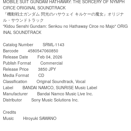
MOBILE SUIT GUNDAM HATHAWAY: THE SORCERY OF NYMPH
CIRCE ORIGINAL SOUNDTRACK
『機動戦士ガンダム 閃光のハサウェイ キルケーの魔女』オリジナ
ル・サウンドトラック
"Kidou Senshi Gundam: Senkou no Hathaway Circe no Majo" ORIG
INAL SOUNDTRACK
Catalog Number SRML-1143
Barcode 4580547060850
Release Date Feb 04, 2026
Publish Format Commercial
Release Price 3850 JPY
Media Format CD
Classification Original Soundtrack, Vocal
Label BANDAI NAMCO, SUNRISE Music Label
Manufacturer Bandai Namco Music Live Inc.
Distributor Sony Music Solutions Inc.
Credits
Music Hiroyuki SAWANO