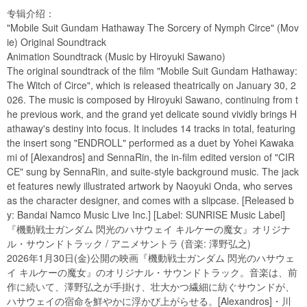
专辑介绍：
"Mobile Suit Gundam Hathaway The Sorcery of Nymph Circe" (Mov
ie) Original Soundtrack
Animation Soundtrack (Music by Hiroyuki Sawano)
The original soundtrack of the film "Mobile Suit Gundam Hathaway:
The Witch of Circe", which is released theatrically on January 30, 2
026. The music is composed by Hiroyuki Sawano, continuing from t
he previous work, and the grand yet delicate sound vividly brings H
athaway's destiny into focus. It includes 14 tracks in total, featuring
the insert song "ENDROLL" performed as a duet by Yohei Kawaka
mi of [Alexandros] and SennaRin, the in-film edited version of "CIR
CE" sung by SennaRin, and suite-style background music. The jack
et features newly illustrated artwork by Naoyuki Onda, who serves
as the character designer, and comes with a slipcase. [Released b
y: Bandai Namco Music Live Inc.] [Label: SUNRISE Music Label]
『機動戦士ガンダム 閃光のハサウェイ キルケーの魔女』オリジナ
ル・サウンドトラック / アニメサントラ (音楽: 澤野弘之)
2026年1月30日(金)公開の映画『機動戦士ガンダム 閃光のハサウェ
イ キルケーの魔女』のオリジナル・サウンドトラック。音楽は、前
作に続いて、澤野弘之が手掛け、壮大かつ繊細に紡ぐサウンドが、
ハサウェイの宿命を鮮やかに浮かび上がらせる。[Alexandros]・川