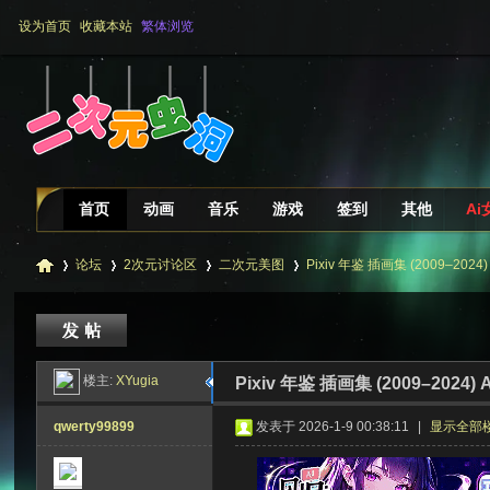
设为首页
收藏本站
繁体浏览
首页
动画
音乐
游戏
签到
其他
Ai
论坛
2次元讨论区
二次元美图
Pixiv 年鉴 插画集 (2009–2024) 
二
»
›
›
›
楼主:
XYugia
Pixiv 年鉴 插画集 (2009–2024) A
qwerty99899
发表于 2026-1-9 00:38:11
|
显示全部