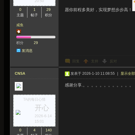
20:50
愿你前程多美好，实现梦想步步高！
虫
0
1
29
主题
帖子
积分
咸鱼
积分
29
发消息
回复
支持
反对
洞
CNSA
发表于 2026-1-10 11:08:55
|
显示全
感谢分享.。。。。。。。。。。。。
TA的每日心情
开心
2026-6-14
15:01
0
4
140