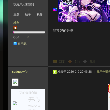
该用户从未签到
0
1
3
主题
帖子
积分
次
咸鱼
非常好的分享
积分
3
发消息
回复
支持
反对
元
sadggawftr
发表于 2026-1-9 20:46:28
|
显示全部
TA的每日心情
开心
2026-1-9