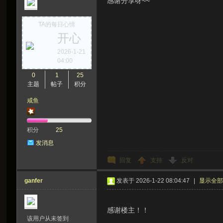
感谢分享呀~~
TA的每日心情
开心
2026-1-21
04:00
0
1
25
主题
帖子
积分
咸鱼
积分
25
发消息
回复
支持
反对
ganfer
发表于 2026-1-22 08:04:47
|
显示全
感谢楼主！！
该用户从未签到