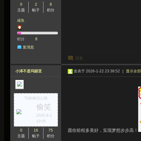
0
2
8
主题
帖子
积分
咸鱼
积分
8
发消息
回复
小泽不是玛丽亚
发表于 2026-1-22 23:38:52
|
显示全
TA的每日心情
偷笑
2025-9-1
13:05
愿你前程多美好，实现梦想步步高！
0
16
75
主题
帖子
积分