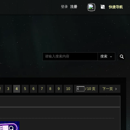
登录
注册
快捷导航
搜索
搜
2
3
4
5
6
7
8
9
10
/ 10 页
下一页
索