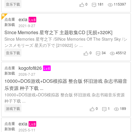
音乐下载
0
181
115397



exia
点击重
Lv.8
新加载
2021-9-27
Since Memories 星穹之下 主题歌集CD [无损+320K]
Since Memories 星穹之下 /SINce Memories Off The Starry Sky /シ
ンスメモリーズ 星天の下で [210922] シ ...
音乐下载
0
34
45512



kogofof826
点击重
Lv.6
新加载
2026-7-27
10000+DOS游戏+DOS模拟器 整合版 怀旧游戏 杂志书籍音
乐资源 种子下载 ...
10000+DOS游戏+DOS模拟器 整合版 怀旧游戏 杂志书籍音乐资源
种子下载 ...
游戏下载
0
1
189



exia
点击重
Lv.8
新加载
2025-5-11