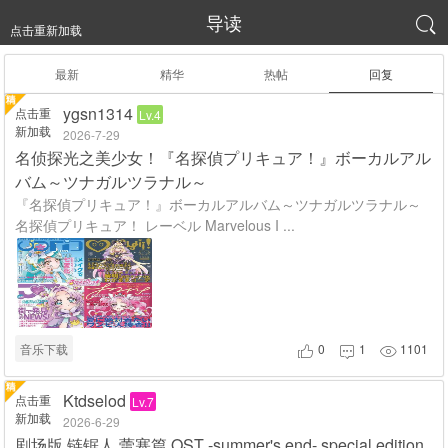
导读

点击重新加载
最新
精华
热帖
回复
ygsn1314
点击重
Lv.4
新加载
2026-7-29
名侦探光之美少女！『名探偵プリキュア！』ボーカルアル
バム～ツナガルツラナル～
『名探偵プリキュア！』ボーカルアルバム～ツナガルツラナル～
名探偵プリキュア！ レーベル Marvelous I ...
音乐下载
0
1
1101



Ktdselod
点击重
Lv.7
新加载
2026-6-29
剧场版 链锯人 蕾塞篇 OST -summer's end- special edition