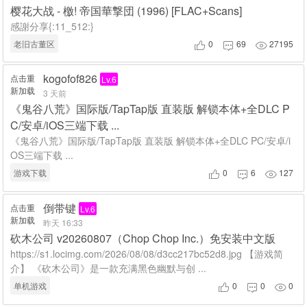
樱花大战 - 檄! 帝国華撃団 (1996) [FLAC+Scans]
感謝分享{:11_512:}
老旧古董区
0
69
27195



kogofof826
点击重
Lv.6
新加载
3 天前
《鬼谷八荒》国际版/TapTap版 直装版 解锁本体+全DLC P
C/安卓/iOS三端下载 ...
《鬼谷八荒》国际版/TapTap版 直装版 解锁本体+全DLC PC/安卓/i
OS三端下载 ...
游戏下载
0
6
127



倒带键
点击重
Lv.6
新加载
昨天 16:33
砍木公司 v20260807（Chop Chop Inc.）免安装中文版
https://s1.locimg.com/2026/08/08/d3cc217bc52d8.jpg 【游戏简
介】 《砍木公司》是一款充满黑色幽默与创 ...
单机游戏
0
0
0


