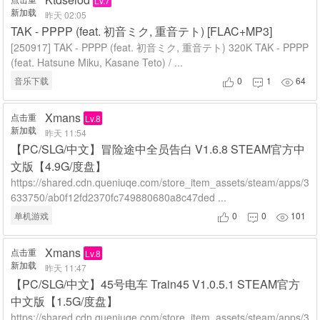
Lv.7
新加载
昨天 02:05
TAK - PPPP (feat. 初音ミク, 重音テト) [FLAC+MP3]
[250917] TAK - PPPP (feat. 初音ミク, 重音テト) 320K TAK - PPPP
(feat. Hatsune Miku, Kasane Teto) / ...
音乐下载
0
1
64



Xmans
点击重
Lv.8
新加载
昨天 11:54
【PC/SLG/中文】冒险途中全员告白 V1.6.8 STEAM官方中
文版【4.9G/度盘】
https://shared.cdn.queniuqe.com/store_item_assets/steam/apps/3
633750/ab0f12fd2370fc749880680a8c47ded ...
单机游戏
0
0
101



Xmans
点击重
Lv.8
新加载
昨天 11:47
【PC/SLG/中文】45号电车 Train45 V1.0.5.1 STEAM官方
中文版【1.5G/度盘】
https://shared.cdn.queniuqe.com/store_item_assets/steam/apps/3