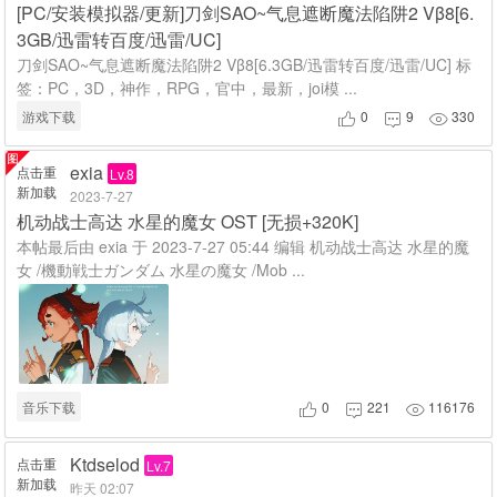
[PC/安装模拟器/更新]刀剑SAO~气息遮断魔法陷阱2 Vβ8[6.
3GB/迅雷转百度/迅雷/UC]
刀剑SAO~气息遮断魔法陷阱2 Vβ8[6.3GB/迅雷转百度/迅雷/UC] 标
签：PC，3D，神作，RPG，官中，最新，joi模 ...
游戏下载
0
9
330



exia
点击重
Lv.8
新加载
2023-7-27
机动战士高达 水星的魔女 OST [无损+320K]
本帖最后由 exia 于 2023-7-27 05:44 编辑 机动战士高达 水星的魔
女 /機動戦士ガンダム 水星の魔女 /Mob ...
音乐下载
0
221
116176



Ktdselod
点击重
Lv.7
新加载
昨天 02:07