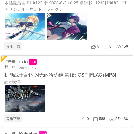
本帖最后由 RUA123 于 2026-8-3 16:25 编辑 [211230] PARQUET
オリジナルサウンドトラック ...
音乐下载
0
8
450



exia
点击重
Lv.8
新加载
2021-6-15
机动战士高达 闪光的哈萨维 第1部 OST [FLAC+MP3]
謝謝分享。
音乐下载
0
588
574438



Ktdselod
点击重