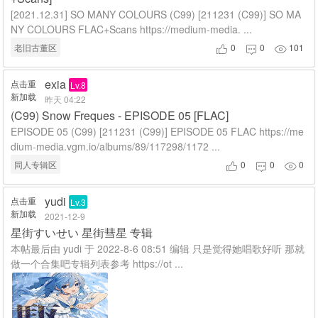
[2021.12.31] SO MANY COLOURS (C99) [211231 (C99)] SO MA
NY COLOURS FLAC+Scans https://medium-media. ...
老旧古董区
0
0
101



exia
点击重
Lv.8
新加载
昨天 04:22
(C99) Snow Freques - EPISODE 05 [FLAC]
EPISODE 05 (C99) [211231 (C99)] EPISODE 05 FLAC https://me
dium-media.vgm.io/albums/89/117298/1172 ...
同人专辑区
0
0
0



yudi
点击重
Lv.3
新加载
2021-12-9
星街すいせい 星街彗星 专辑
本帖最后由 yudi 于 2022-8-6 08:51 编辑 只是觉得她唱歌好听 那就
做一个合集吧专辑列表参考 https://ot ...