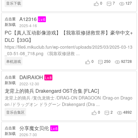
音乐下载
0
7
127



A12316
点击重
Lv.6
新加载
2025-4-16
PC【真人互动影像游戏】【我靠双修拯救世界】豪华中文+
DLC【33G】
https://file6.mikuclub.fun/wp-content/uploads/2025/03/2025-03-13
_03-51-08_718.png 《我靠双修拯救 ...
单机游戏
0
250
92728



DAIRAIOH
点击重
Lv.8
新加载
2022-12-30
龙背上的骑兵 Drakengard OST合集 [FLAC]
龙背上的骑兵 /复仇龙骑士 /DRAG-ON DRAGOON /Drag-on Drago
on /ドラッグオン ドラグーン Drakengard (Dra ...
音乐合集区
0
2
4892



分享魔女贝伦
点击重
Lv.6
新加载
2026-7-30