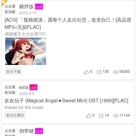
糖拌饭
点击重
Lv.6
新加载
2025-2-15
[ACG] 「孤独摇滚」愿每个人走出社恐，改变自己！[高品质
MP3+无损FLAC]
感谢楼主大大分享!!!!!!
音乐下载
0
135
54263



exia
点击重
Lv.8
新加载
2024-6-5
欢欢仙子 (Magical Angel★Sweet Mint) OST [1990][FLAC]
thanks for the music
老旧古董区
0
14
11144



倒带键
点击重
Lv.6
新加载