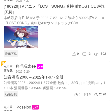
2026-7-27
[180926]TVアニメ『LOST SONG』劇中歌&OST CD3枚組
[无损]
本帖最后由 RUA123 于 2026-7-27 16:17 编辑 [180926]TVアニメ
『LOST SONG』劇中歌&サウンドトラックCD3 ...
音乐下载
0
13
1502



数码玩家ee
点击重
Lv.6
新加载
2026-5-20
知音漫客2006～2022年1-677全册
知音漫客2006～2022年1-677全册 包含：共32G，pdf 漫画party 1-
199本 漫画世界 1-254本 飒漫画 1-287本 ...
动漫影视
0
0
2020



Ktdselod
点击重
Lv.7