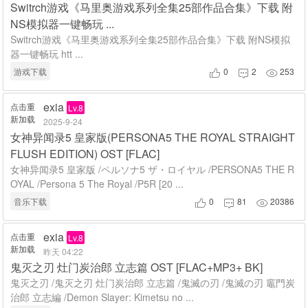
Switrch游戏《马里奥游戏系列全集25部作品合集》下载 附
NS模拟器一键畅玩 ...
Switrch游戏《马里奥游戏系列全集25部作品合集》下载 附NS模拟
器一键畅玩 htt ...
游戏下载
0
2
253



exia
点击重
Lv.8
新加载
2025-9-24
女神异闻录5 皇家版(PERSONA5 THE ROYAL STRAIGHT
FLUSH EDITION) OST [FLAC]
女神异闻录5 皇家版 /ペルソナ5 ザ・ロイヤル /PERSONA5 THE R
OYAL /Persona 5 The Royal /P5R [20 ...
音乐下载
0
81
20386



exia
点击重
Lv.8
新加载
昨天 04:22
鬼灭之刃 灶门炭治郎 立志篇 OST [FLAC+MP3+ BK]
鬼灭之刃 /鬼灭之刃 灶门炭治郎 立志篇 /鬼滅の刃 /鬼滅の刃 竈門炭
治郎 立志編 /Demon Slayer: Kimetsu no ...