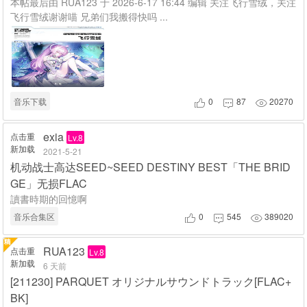
本帖最后由 RUA123 于 2026-6-17 16:44 编辑 关注飞行雪绒，关注
飞行雪绒谢谢喵 兄弟们我搬得快吗 ...
音乐下载
0
87
20270



exia
点击重
Lv.8
新加载
2021-5-21
机动战士高达SEED~SEED DESTINY BEST「THE BRID
GE」无损FLAC
讀書時期的回憶啊
音乐合集区
0
545
389020



RUA123
点击重
Lv.8
新加载
6 天前
[211230] PARQUET オリジナルサウンドトラック[FLAC+
BK]