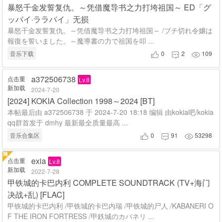
暴怒千金发誓复仇。～凭借魔导书之力打垮祖国～ ED「グ
ッバイ·ララバイ」无损
暴怒千金发誓复仇。～凭借魔导书之力打垮祖国～ /ブチ切れ令嬢は
報復を誓いました。～魔導書の力で祖国を叩 ...
音乐下载
0
2
109



a372506738
点击重
Lv.8
新加载
2024-7-20
[2024] KOKIA Collection 1998～2024 [BT]
本帖最后由 a372506738 于 2024-7-20 18:18 编辑 由kokia吧/kokia
qq群首发于 dmhy 最新最全质量最高 ...
音乐合集区
0
91
53298



exia
点击重
Lv.8
新加载
2022-7-28
甲铁城的卡巴内利 COMPLETE SOUNDTRACK (TV+海门
决战+乱) [FLAC]
甲铁城的卡巴内利 /甲铁城的卡巴内瑞 /甲铁城的尸人 /KABANERI O
F THE IRON FORTRESS /甲鉄城のカバネリ ...