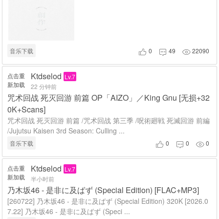
音乐下载
0
49
22090



Ktdselod
点击重
Lv.7
新加载
22 分钟前
咒术回战 死灭回游 前篇 OP「AIZO」／King Gnu [无损+32
0K+Scans]
咒术回战 死灭回游 前篇 /咒术回战 第三季 /呪術廻戦 死滅回游 前編
/Jujutsu Kaisen 3rd Season: Culling ...
音乐下载
0
0
0



Ktdselod
点击重
Lv.7
新加载
半小时前
乃木坂46 - 是非に及ばず (Special Edition) [FLAC+MP3]
[260722] 乃木坂46 - 是非に及ばず (Special Edition) 320K [2026.0
7.22] 乃木坂46 - 是非に及ばず (Speci ...