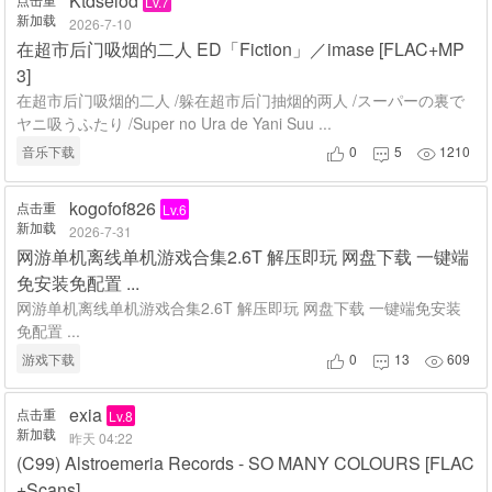
Ktdselod
Lv.7
新加载
2026-7-10
在超市后门吸烟的二人 ED「Fiction」／imase [FLAC+MP
3]
在超市后门吸烟的二人 /躲在超市后门抽烟的两人 /スーパーの裏で
ヤニ吸うふたり /Super no Ura de Yani Suu ...
音乐下载
0
5
1210



kogofof826
点击重
Lv.6
新加载
2026-7-31
网游单机离线单机游戏合集2.6T 解压即玩 网盘下载 一键端
免安装免配置 ...
网游单机离线单机游戏合集2.6T 解压即玩 网盘下载 一键端免安装
免配置 ...
游戏下载
0
13
609



exia
点击重
Lv.8
新加载
昨天 04:22
(C99) Alstroemeria Records - SO MANY COLOURS [FLAC
+Scans]