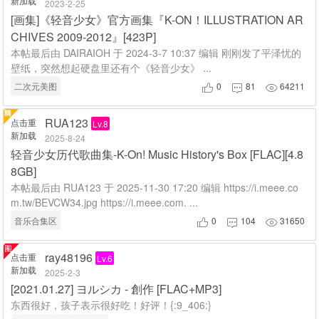
新加载
2023-2-25
[画集]《轻音少女》官方画集『K-ON！ILLUSTRATION AR
CHIVES 2009-2012』[423P]
本帖最后由 DAIRAIOH 于 2024-3-7 10:37 编辑 刚刚发了平泽忧的
壁纸，突然想起硬盘里还有个《轻音少女》 ...
二次元美图
0
81
64211



RUA123
点击重
Lv.8
新加载
2025-8-24
轻音少女历代歌曲集-K-On! Music History's Box [FLAC][4.8
8GB]
本帖最后由 RUA123 于 2025-11-30 17:20 编辑 https://i.meee.co
m.tw/BEVCW34.jpg https://i.meee.com. ...
音乐合集区
0
104
31650



ray48196
点击重
Lv.6
新加载
2025-2-3
[2021.01.27] ヨルシカ - 創作 [FLAC+MP3]
东西很好，孩子表示很好吃！好评！{:9_406:}