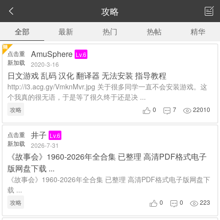
攻略


全部
最新
热门
热帖
精华
AmuSphere
点击重
Lv.6
新加载
2020-3-16
日文游戏 乱码 汉化 翻译器 无法安装 指导教程
http://i3.acg.gy/VmknMvr.jpg 关于很多同学一直不会安装游戏。这
个我真的很无语，于是等了很久终于还是决 ...
攻略
0
7
22010



井子
点击重
Lv.6
新加载
2026-7-31
《故事会》1960-2026年全合集 已整理 高清PDF格式电子
版网盘下载 ...
《故事会》1960-2026年全合集 已整理 高清PDF格式电子版网盘下
载 ...
攻略
0
0
223


