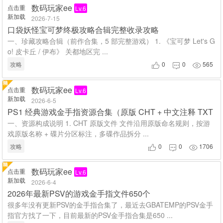
数码玩家ee
点击重
Lv.6
新加载
2026-7-15
口袋妖怪宝可梦终极攻略合辑完整收录攻略
一、珍藏攻略合辑（前作合集，5 部完整游戏） 1. 《宝可梦 Let's G
o! 皮卡丘 / 伊布》 关都地区完 ...
攻略
0
0
565



数码玩家ee
点击重
Lv.6
新加载
2026-6-5
PS1 经典游戏金手指资源合集（原版 CHT + 中文注释 TXT
一、资源构成说明 1. CHT 原版文件 文件沿用原版命名规则，按游
戏原版名称 + 碟片分区标注，多碟作品拆分 ...
攻略
0
0
1706



数码玩家ee
点击重
Lv.6
新加载
2026-6-4
2026年最新PSV的游戏金手指文件650个
很多年没有更新PSV的金手指合集了，最近去GBATEMP的PSV金手
指官方找了一下，目前最新的PSV金手指合集是650 ...