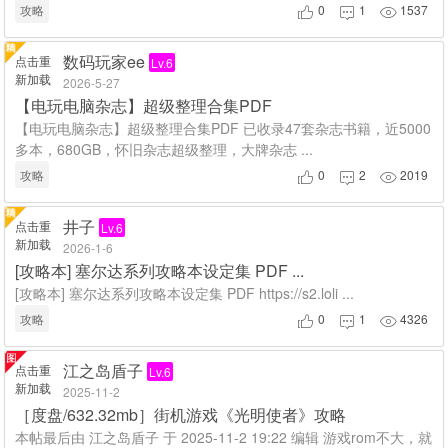
攻略
0
1
1537



数码玩家ee
点击重
Lv.6
新加载
2026-5-27
【电玩电脑杂志】超级整理合集PDF
【电玩电脑杂志】超级整理合集PDF 已收录47套杂志书籍，近5000
多本，680GB，怀旧杂志超级整理，大牌杂志 ...
攻略
0
2
2019



井子
点击重
Lv.6
新加载
2026-1-6
[攻略本] 塞尔达系列攻略本设定集 PDF ...
[攻略本] 塞尔达系列攻略本设定集 PDF https://s2.loli ...
攻略
0
1
4326



江之岛盾子
点击重
Lv.6
新加载
2025-11-2
［度盘/632.32mb］街机游戏《光明使者》攻略
本帖最后由 江之岛盾子 于 2025-11-2 19:22 编辑 游戏rom不大，就