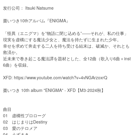
发行公司： Itsuki Natsume
棗いつき10thアルバム『ENIGMA』
「怪異（エニグマ）を”物語に閉じ込める”――それが、私の仕事」
現実を虚構にする魔法少女と、魔法を持たずに生まれた少年。
幸せを求めて奔走する二人を待ち受ける結末は、破滅か、それとも
救済か。
近未来で巻き起こる魔法譚を題材とした、全12曲（歌入り6曲＋inst
6曲）を収録。
XFD:
https://www.youtube.com/watch?v=4vNGArzoxrQ
棗いつき 10th album "ENIGMA" - XFD【M3-2024秋】
曲目
01 虚構性プロローグ
02 はじまりはDestiny
03 愛のテロメア
04 うずまき