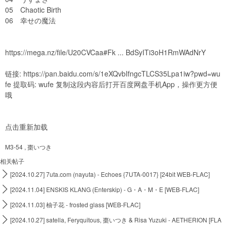
05 Chaotic Birth
06 幸せの魔法
https://mega.nz/file/U20CVCaa#Fk ... BdSyITi3oH1RmWAdNrY
链接:
https://pan.baidu.com/s/1eXQvbIfngcTLCS35Lpa1iw?pwd=wu
fe
提取码: wufe 复制这段内容后打开百度网盘手机App，操作更方便
哦
点击重新加载
M3-54
,
棗いつき
相关帖子

[2024.10.27] 7uta.com (nayuta) - Echoes {7UTA-0017} [24bit WEB-FLAC]

[2024.11.04] ENSKIS KLANG (Enterskip) - G・A・M・E [WEB-FLAC]

[2024.11.03] 柚子花 - frosted glass [WEB-FLAC]

[2024.10.27] satella, Feryquitous, 棗いつき & Risa Yuzuki - AETHERION [FLA