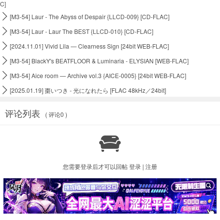
C]

[M3-54] Laur - The Abyss of Despair {LLCD-009} [CD-FLAC]

[M3-54] Laur - Laur The BEST {LLCD-010} [CD-FLAC]

[2024.11.01] Vivid Lila — Clearness Sign [24bit WEB-FLAC]

[M3-54] BlackY's BEATFLOOR & Luminaria - ELYSIAN [WEB-FLAC]

[M3-54] Aice room — Archive vol.3 {AICE-0005} [24bit WEB-FLAC]

[2025.01.19] 棗いつき - 光になれたら [FLAC 48kHz／24bit]
评论列表
( 评论0 )

您需要登录后才可以回帖
登录
|
注册