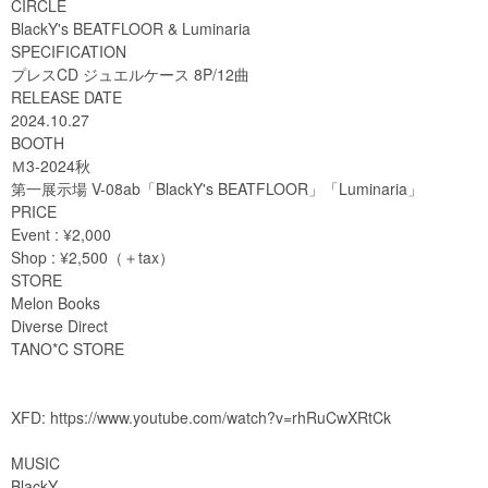
CIRCLE
BlackY's BEATFLOOR & Luminaria
SPECIFICATION
プレスCD ジュエルケース 8P/12曲
RELEASE DATE
2024.10.27
BOOTH
Ｍ3-2024秋
第一展示場 V-08ab「BlackY's BEATFLOOR」「Luminaria」
PRICE
Event : ¥2,000
Shop : ¥2,500（＋tax）
STORE
Melon Books
Diverse Direct
TANO*C STORE
XFD:
https://www.youtube.com/watch?v=rhRuCwXRtCk
MUSIC
BlackY