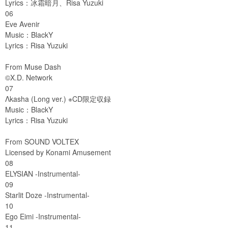
Lyrics：冰霜暗月、Risa Yuzuki
06
Eve Avenir
Music：BlackY
Lyrics：Risa Yuzuki
From Muse Dash
©X.D. Network
07
Λkasha (Long ver.) ※CD限定収録
Music：BlackY
Lyrics：Risa Yuzuki
From SOUND VOLTEX
Licensed by Konami Amusement
08
ELYSIAN -Instrumental-
09
Starlit Doze -Instrumental-
10
Ego Eimi -Instrumental-
11