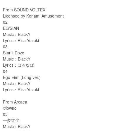
From SOUND VOLTEX
Licensed by Konami Amusement
02
ELYSIAN
Music：BlackY
Lyrics：Risa Yuzuki
03
Starlit Doze
Music：BlackY
Lyrics：はるなば
04
Ego Eimi (Long ver.)
Music：BlackY
Lyrics：Risa Yuzuki
From Arcaea
©lowiro
05
一梦红尘
Music：BlackY