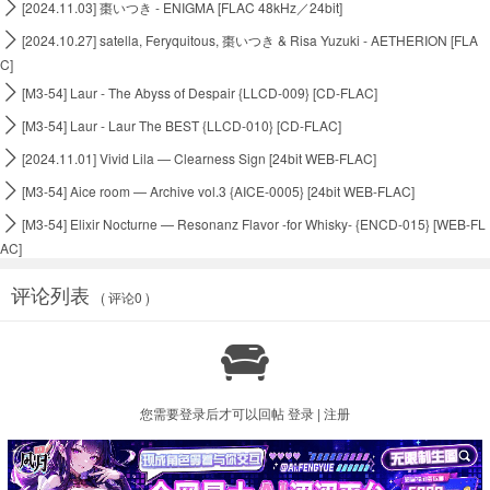

[2024.11.03] 棗いつき - ENIGMA [FLAC 48kHz／24bit]

[2024.10.27] satella, Feryquitous, 棗いつき & Risa Yuzuki - AETHERION [FLA
C]

[M3-54] Laur - The Abyss of Despair {LLCD-009} [CD-FLAC]

[M3-54] Laur - Laur The BEST {LLCD-010} [CD-FLAC]

[2024.11.01] Vivid Lila — Clearness Sign [24bit WEB-FLAC]

[M3-54] Aice room — Archive vol.3 {AICE-0005} [24bit WEB-FLAC]

[M3-54] Elixir Nocturne — Resonanz Flavor -for Whisky- {ENCD-015} [WEB-FL
AC]
评论列表
( 评论0 )

您需要登录后才可以回帖
登录
|
注册