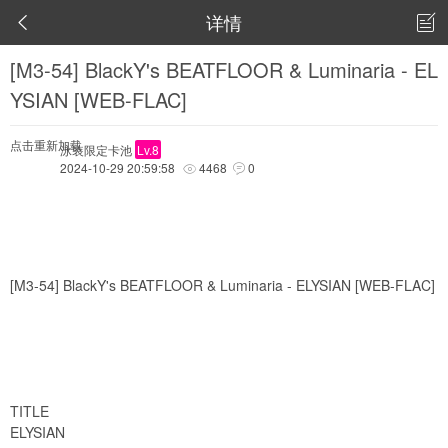
详情


[M3-54] BlackY's BEATFLOOR & Luminaria - EL
YSIAN [WEB-FLAC]
点击重新加载
泳装限定卡池
Lv.8
2024-10-29 20:59:58
4468
0


[M3-54] BlackY's BEATFLOOR & Luminaria - ELYSIAN [WEB-FLAC]
TITLE
ELYSIAN