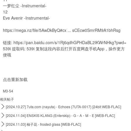
一梦红尘 -Instrumental-
12
Eve Avenir -Instrumental-
https://mega.nz/file/5AwDkByQ#cx ... sCEcw0SmrRM9A1bhRsg
链接:
https://pan.baidu.com/s/1Rj6qdhGPHDaBL2IKWrNHkg?pwd=
539i
提取码: 539i 复制这段内容后打开百度网盘手机App，操作更方
便哦
点击重新加载
M3-54
相关帖子

[2024.10.27] 7uta.com (nayuta) - Echoes {7UTA-0017} [24bit WEB-FLAC]

[2024.11.04] ENSKIS KLANG (Enterskip) - G・A・M・E [WEB-FLAC]

[2024.11.03] 柚子花 - frosted glass [WEB-FLAC]