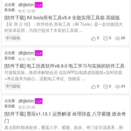
dhjkrim
点击重
Lv.6
新加载
昨天 12:39
[
软件下载
]
All tools所有工具v5.4 全能实用工具箱 高级版
【应 用 介 绍】：软件特色 所有工具（All Tools）是一款功能强大
的安卓应用，为用户提供了丰富的工具箱 ...
学习园地
0
0
26



dhjkrim
点击重
Lv.6
新加载
昨天 10:19
[
软件下载
]
电工仿真软件v8.9.0 电工学习与实操的软件工具
可接线实操，免登录解锁会员 这款APP以电路虚拟接线+实时仿真
+考证题库为核心，适配电工考证、技能实 ...
学习园地
0
0
24



dhjkrim
点击重
Lv.6
新加载
前天 22:42
[
软件下载
]
墨应v1.13.1 运势解读 命理排盘 八字紫微 政余奇
门
真太阳时精准校准，覆盖八字、紫微、政余、奇门全主流派系，附