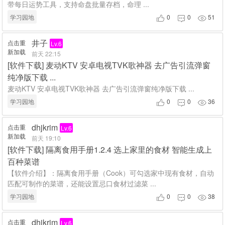
带每日运势工具，支持命盘批量存档，命理 ...
学习园地
0
0
51



井子
点击重
Lv.6
新加载
前天 22:15
[
软件下载
]
麦动KTV 安卓电视TVK歌神器 去广告引流弹窗
纯净版下载 ...
麦动KTV 安卓电视TVK歌神器 去广告引流弹窗纯净版下载 ...
学习园地
0
0
36



dhjkrim
点击重
Lv.6
新加载
前天 19:10
[
软件下载
]
隔离食用手册1.2.4 选上家里的食材 智能生成上
百种菜谱
【软件介绍】：隔离食用手册（Cook）可勾选家中现有食材，自动
匹配可制作的菜谱，还能设置忌口食材过滤菜 ...
学习园地
0
0
38



dhjkrim
点击重
Lv.6