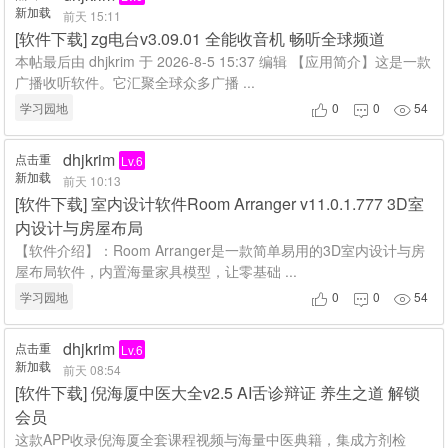
新加载
前天 15:11
[
软件下载
]
zg电台v3.09.01 全能收音机 畅听全球频道
本帖最后由 dhjkrim 于 2026-8-5 15:37 编辑 【应用简介】这是一款
广播收听软件。它汇聚全球众多广播 ...
学习园地
0
0
54



dhjkrim
点击重
Lv.6
新加载
前天 10:13
[
软件下载
]
室内设计软件Room Arranger v11.0.1.777 3D室
内设计与房屋布局
【软件介绍】：Room Arranger是一款简单易用的3D室内设计与房
屋布局软件，内置海量家具模型，让零基础 ...
学习园地
0
0
54



dhjkrim
点击重
Lv.6
新加载
前天 08:54
[
软件下载
]
倪海厦中医大全v2.5 AI舌诊辩证 养生之道 解锁
会员
这款APP收录倪海厦全套课程视频与海量中医典籍，集成方剂检