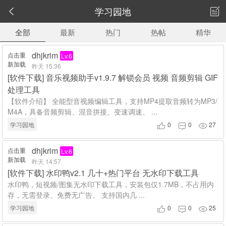
学习园地


全部
最新
热门
热帖
精华
dhjkrim
点击重
Lv.6
新加载
昨天 15:36
[
软件下载
]
音乐视频助手v1.9.7 解锁会员 视频 音频剪辑 GIF
处理工具
【软件介绍】 全能型音视频编辑工具，支持MP4提取音频转为MP3/
M4A，具备音频剪辑、混音拼接、变速调速、 ...
学习园地
0
0
27



dhjkrim
点击重
Lv.6
新加载
昨天 14:57
[
软件下载
]
水印鸭v2.1 几十+热门平台 无水印下载工具
水印鸭，短视频/图集无水印下载工具，安装包仅1.7MB，不占用内
存，无需登录、免费无广告。 支持国内几 ...
学习园地
0
0
25


