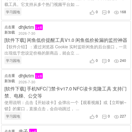
载工具。它支持从多个热门视频平台如 ...
学习园地
0
0
168



dhjkrim
点击重
Lv.6
新加载
2026-7-30
[
软件下载
]
闲鱼低价提醒工具V1.0 闲鱼低价捡漏的监控神器
【软件介绍】：通过浏览器 Cookie 实时监听闲鱼的后台接口，一旦
出现低于您设定价格的新商品，就会立 ...
学习园地
0
0
240



dhjkrim
点击重
Lv.6
新加载
2026-7-30
[
软件下载
]
手机NFC门禁卡v17.0 NFC读卡克隆工具 支持门
禁、电梯、公交等
使用说明：点击【开始读卡】会弹出一个【观看视频】或【立即解~
锁】的窗口，直接点击，会自动跳过， ...
学习园地
0
0
227



井子
点击重
Lv.6