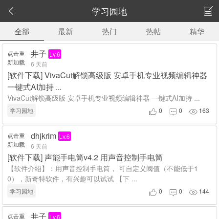
学习园地


全部
最新
热门
热帖
精华
井子
点击重
Lv.6
新加载
6 天前
[
软件下载
]
VivaCut解锁高级版 安卓手机专业视频编辑神器
一键式AI加持 ...
VivaCut解锁高级版 安卓手机专业视频编辑神器 一键式AI加持 ...
学习园地
0
0
163



dhjkrim
点击重
Lv.6
新加载
6 天前
[
软件下载
]
声能手电筒v4.2 用声音控制手电筒
【软件介绍】：用声音控制手电筒， 可自定义阈值（不能低于1
0），新奇特软件，有兴趣可以试试 【下 ...
学习园地
0
0
144



井子
点击重
Lv.6