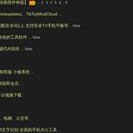
，深夜陪伴神器】
...
2
3
4
5
6
..
9
datez、TikTokModCloud ...
配安卓4以上 支持安卓TV手机平板等...
New
色的工具软件 ...
New
AI加持 ...
New
度精简版 小修系统 ...
即会员 ...
大平台视频下载
门禁、电梯、公交等
文字识别 全面的手机办公工具 ...