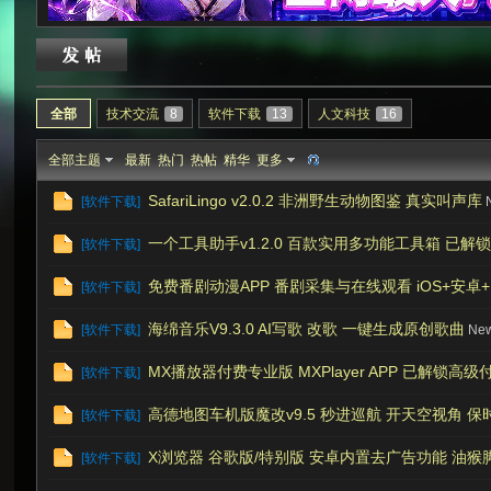
次
全部
技术交流
8
软件下载
13
人文科技
16
全部主题
最新
热门
热帖
精华
更多
SafariLingo v2.0.2 非洲野生动物图鉴 真实叫声库
[
软件下载
]
一个工具助手v1.2.0 百款实用多功能工具箱 已解
[
软件下载
]
免费番剧动漫APP 番剧采集与在线观看 iOS+安卓+PC
[
软件下载
]
元
海绵音乐V9.3.0 AI写歌 改歌 一键生成原创歌曲
[
软件下载
]
Ne
MX播放器付费专业版 MXPlayer APP 已解锁高级付费功能
[
软件下载
]
高德地图车机版魔改v9.5 秒进巡航 开天空视角 
[
软件下载
]
X浏览器 谷歌版/特别版 安卓内置去广告功能 油猴脚本
[
软件下载
]