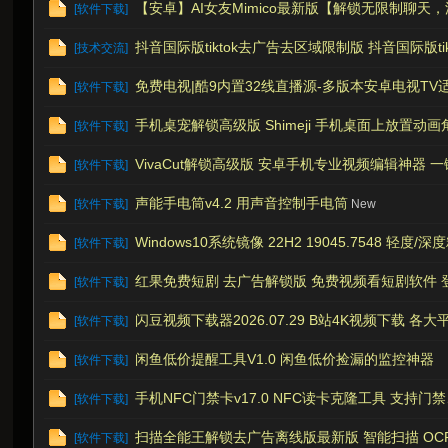
【安卓】AI女友Mimico最新版【解锁无限制聊天
[
软件下载
]
虫
抖音国际版tiktok去广告去区域限制版 抖音国际版tiktokup
[
技术交流
]
免费电视|酷9内置32线直播源-多版本安卓电视TV适
[
软件下载
]
手机桌宠解锁高级版 Shimeji 手机桌面上放置动画角
[
软件下载
]
VivaCut解锁高级版 安卓手机专业视频编辑神器 一键式
[
软件下载
]
声能手电筒v4.2 用声音控制手电筒
[
软件下载
]
New
洞
Windows10系统镜像 22H2 19045.7548 轻度/深
[
软件下载
]
红果免费短剧 去广告解锁版 免费视频看短剧软件 登陆
[
软件下载
]
闪豆视频下载器2026.07.29 B站4K视频下载 各
[
软件下载
]
闲鱼低价提醒工具V1.0 闲鱼低价捡漏的监控神器
[
软件下载
]
手机NFC门禁卡v17.0 NFC读卡克隆工具 支持
[
软件下载
]
扫描全能王解锁去广告离线版最新版 智能扫描 OCR
[
软件下载
]