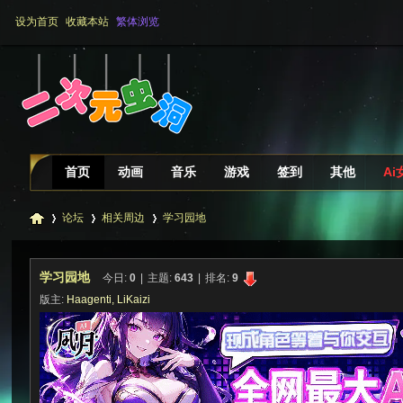
设为首页
收藏本站
繁体浏览
首页
动画
音乐
游戏
签到
其他
Ai
论坛
相关周边
学习园地
学习园地
今日:
0
|
主题:
643
|
排名:
9
二
»
›
›
版主:
Haagenti
,
LiKaizi