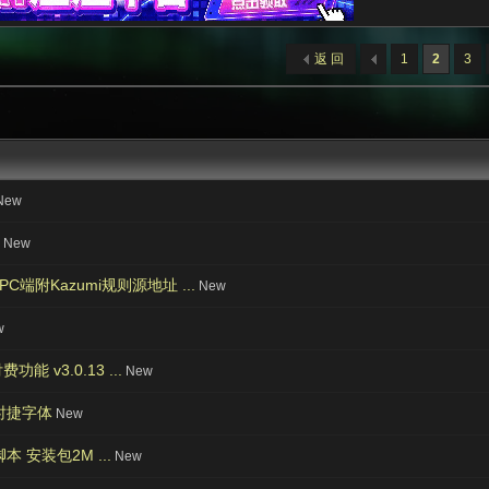
返 回
1
2
3
New
锁
New
端附Kazumi规则源地址 ...
New
w
 v3.0.13 ...
New
保时捷字体
New
 安装包2M ...
New