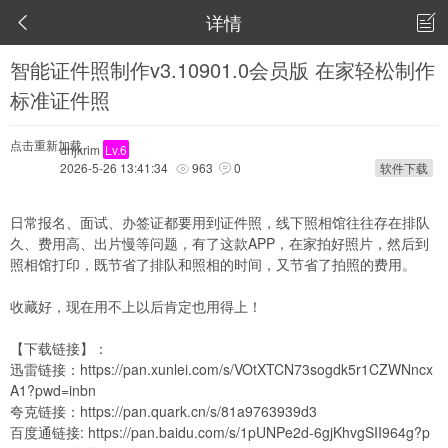
详情


智能证件照制作v3.10901.0会员版 在家轻松制作
标准证件照
点击重新加载
dhjkrim
Lv.6
2026-5-26 13:41:34
963
0
软件下载


日常报名、面试、办签证都要用到证件照，线下照相馆往往存在排队
久、费用高、出片慢等问题，有了这款APP，在家拍好照片，然后到
照相馆打印，既节省了排队和照相的时间，又节省了拍照的费用。
收藏好，现在用不上以后肯定也用得上！
【下载链接】：
迅雷链接：
https://pan.xunlei.com/s/VOtXTCN73sogdk5r1CZWNncx
A1?pwd=inbn
夸克链接：
https://pan.quark.cn/s/81a9763939d3
百度通链接:
https://pan.baidu.com/s/1pUNPe2d-6gjKhvgSII964g?p