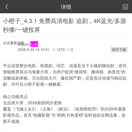
详情


小橙子_4.3.1 免费高清电影 追剧，4K蓝光/多源
秒播/一键投屏
点击重新加载
dhjkrim
Lv.6
2026-5-25 15:15:31
1073
0
软件下载


平台深度整合电影、电视剧、综艺、动漫及当下火爆的微短剧，依托
智能推荐算法与海量片库，为用户提供“搜得快、播得稳、画质优”的
流畅追剧体验。无论院线大片、爆款国产剧，还是高分动漫与精品短
剧，均可在小橙子影视一键畅看。
核心功能亮点
全品类片库，2026新剧同步更新
覆盖《飞驰人生3》《主角》《家业》《低智商犯罪》等2026年最新
影视作品，首页“热播影视”与“周榜/月热度榜”实时追踪全网流量，追
新不迷路。