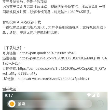
蓝光多源播放，告别卡顿加载
内置蓝光等多条高清播放线路，智能匹配最快节点。播放异常时一键
刷新或切换片源，秒解卡顿问题，稳定输出1080P/4K画质。
智能投屏 & 离线缓存下载
一键投屏至智能电视/投影仪，大屏享受影院级视听；支持视频离线下
载，通勤、差旅无网络也能随时续播。
【下载链接】：
夸克链接：
https://pan.quark.cn/s/7126fc18fc48
迅雷链接：
https://pan.xunlei.com/s/VOtS1X9Dfu7UlQwMnQiRfI_QA
1?pwd=2g4n
百度链接:
https://pan.baidu.com/s/1rJ5202OKqxAOCnpGD_tf_Q?p
wd=u53y
提取码: u53y
UC链接：
https://drive.uc.cn/s/96bed7189d324?public=1
测试截图：