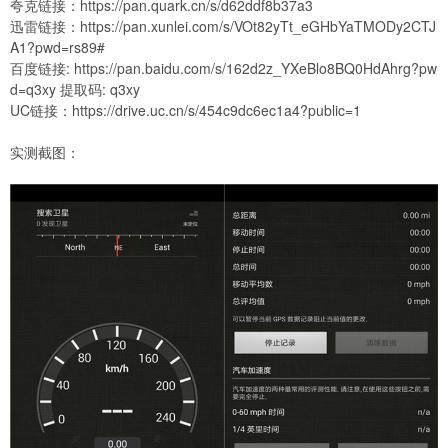
夸克链接：
https://pan.quark.cn/s/d62ddf8b37a3
迅雷链接：
https://pan.xunlei.com/s/VOt82yTt_eGHbYaTMODy2CTJ
A1?pwd=rs89#
百度链接:
https://pan.baidu.com/s/162d2z_YXeBlo8BQ0HdAhrg?pw
d=q3xy
提取码: q3xy
UC链接：
https://drive.uc.cn/s/454c9dc6ec1a4?public=1
实测截图：