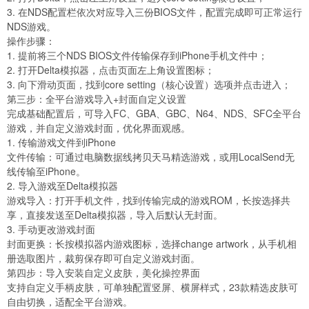
3. 在NDS配置栏依次对应导入三份BIOS文件，配置完成即可正常运行
NDS游戏。
操作步骤：
1. 提前将三个NDS BIOS文件传输保存到iPhone手机文件中；
2. 打开Delta模拟器，点击页面左上角设置图标；
3. 向下滑动页面，找到core setting（核心设置）选项并点击进入；
第三步：全平台游戏导入+封面自定义设置
完成基础配置后，可导入FC、GBA、GBC、N64、NDS、SFC全平台
游戏，并自定义游戏封面，优化界面观感。
1. 传输游戏文件到iPhone
文件传输：可通过电脑数据线拷贝天马精选游戏，或用LocalSend无
线传输至iPhone。
2. 导入游戏至Delta模拟器
游戏导入：打开手机文件，找到传输完成的游戏ROM，长按选择共
享，直接发送至Delta模拟器，导入后默认无封面。
3. 手动更改游戏封面
封面更换：长按模拟器内游戏图标，选择change artwork，从手机相
册选取图片，裁剪保存即可自定义游戏封面。
第四步：导入安装自定义皮肤，美化操控界面
支持自定义手柄皮肤，可单独配置竖屏、横屏样式，23款精选皮肤可
自由切换，适配全平台游戏。