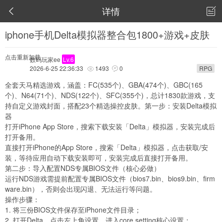
详情


iphone手机Delta模拟器整合包1800+游戏+皮肤
点击重新加载
数码玩家ee
Lv.6
2026-6-25 22:36:33
1493
0
RPG


全套天马精选游戏，涵盖：FC(535个)、GBA(474个)、GBC(165
个)、N64(71个)、NDS(122个)、SFC(355个)，总计1830款游戏，支
持自定义游戏封面，搭配23个精选操控皮肤。第一步：安装Delta模拟
器
打开iPhone App Store，搜索下载安装「Delta」模拟器，安装完成后
打开备用。
直接打开iPhone的App Store，搜索「Delta」模拟器，点击获取/安
装，等待应用自动下载安装即可，安装完成后直接打开备用。
第二步：导入配置NDS专属BIOS文件（核心必做）
运行NDS游戏需提前配置专属BIOS文件（bios7.bin、bios9.bin、firm
ware.bin），否则会出现闪退、无法运行等问题。
操作步骤：
1. 将三份BIOS文件保存至iPhone文件目录；
2. 打开Delta，点击左上角设置，进入core setting核心设置；