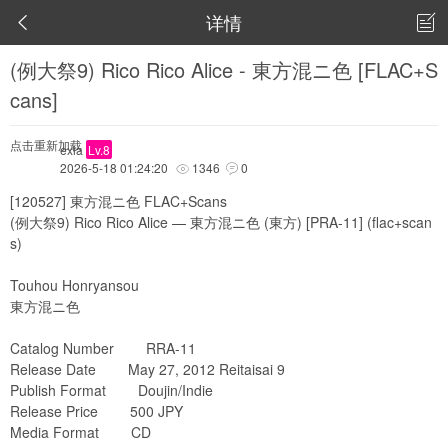
详情


(例大祭9) Rico Rico Alice - 東方混ニ色 [FLAC+S
cans]
点击重新加载
exia
Lv.8
2026-5-18 01:24:20
1346
0


[120527] 東方混ニ色 FLAC+Scans
(例大祭9) Rico Rico Alice — 東方混ニ色 (東方) [PRA-11] (flac+scan
s)
Touhou Honryansou
東方混ニ色
Catalog Number RRA-11
Release Date May 27, 2012 Reitaisai 9
Publish Format Doujin/Indie
Release Price 500 JPY
Media Format CD