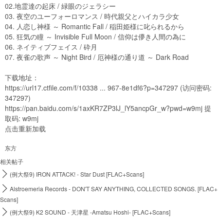
02.地霊達の起床 / 緑眼のジェラシー
03. 夜空のユーフォーロマンス / 時代親父とハイカラ少女
04. 人恋し神様 ～ Romantic Fall / 稲田姫様に叱られるから
05. 狂気の瞳 ～ Invisible Full Moon / 信仰は儚き人間の為に
06. ネイティブフェイス / 砕月
07. 夜雀の歌声 ～ Night Bird / 厄神様の通り道 ～ Dark Road
下载地址：
https://url17.ctfile.com/f/10338 ... 967-8e1df6?p=347297
(访问密码:
347297)
https://pan.baidu.com/s/1axKR7ZP3lJ_lY5ancpGr_w?pwd=w9mj
提
取码: w9mj
点击重新加载
东方
相关帖子

(例大祭9) IRON ATTACK! - Star Dust [FLAC+Scans]

Alstroemeria Records - DON'T SAY ANYTHING, COLLECTED SONGS. [FLAC+
Scans]

(例大祭9) K2 SOUND - 天津星 -Amatsu Hoshi- [FLAC+Scans]