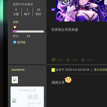
该用户从未签到
0
1
10
主题
帖子
积分
次
咸鱼
世界因分享而美麗
积分
10
发消息
回复
支持
反对
元
escherex
发表于 2026-4-6 02:43:49
|
显示全部
感謝分享
TA的每日心情
偷笑
2026-7-26