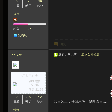
0
9
36
主题
帖子
积分
咸鱼
积分
36
发消息
回复
cstyyy
发表于
6 天前
|
显示全部楼层
TA的每日心情
得意
前天 21:25
0
200
4万
欲言又止，仔细思考，整理语言……
主题
帖子
积分
传奇