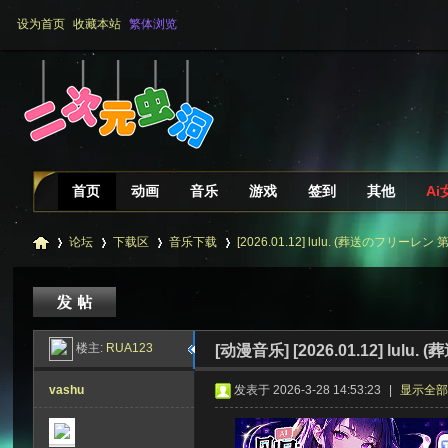
设为首页
收藏本站
繁体浏览
首页
动画
音乐
游戏
签到
其他
Ai
论坛
下载区
音乐下载
[2026.01.12] lulu. (葬送のフリーレン 第2
二
»
›
›
›
楼主:
RUA123
[动漫音乐]
[2026.01.12] lulu
vashu
发表于 2026-3-28 14:53:23
|
显示全