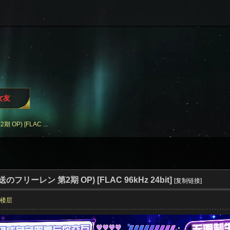
女友
期 OP) [FLAC ...
. (葬送のフリーレン 第2期 OP) [FLAC 96kHz 24bit]
[复制链接]
部楼层