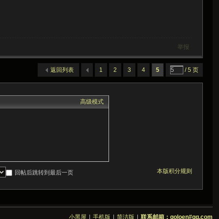
举报
返回列表
1
2
3
4
5
/ 5 页
高级模式
本版积分规则
回帖后跳转到最后一页
小黑屋
|
手机版
|
简洁版
|
联系邮箱：goloen#qq.com