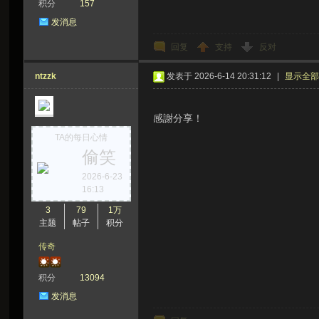
积分
157
发消息
回复
支持
反对
ntzzk
发表于 2026-6-14 20:31:12
|
显示全
感謝分享！
TA的每日心情
偷笑
2026-6-23
16:13
3
79
1万
主题
帖子
积分
传奇
积分
13094
发消息