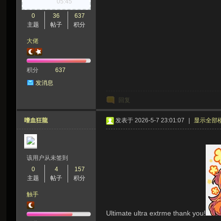
05:45
虫
0
36
637
主题
帖子
积分
大佬
积分
637
发消息
回复
洞
嗜血狂龍
发表于 2026-5-7 23:01:07
|
显示全部
该用户从未签到
0
4
157
主题
帖子
积分
触手
Ultimate ultra extrme thank you!