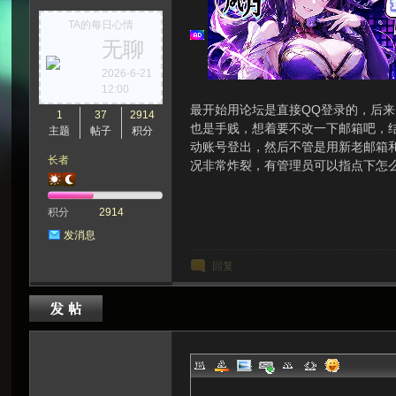
TA的每日心情
无聊
次
2026-6-21
12:00
最开始用论坛是直接QQ登录的，后
1
37
2914
也是手贱，想着要不改一下邮箱吧，
主题
帖子
积分
动账号登出，然后不管是用新老邮箱
长者
况非常炸裂，有管理员可以指点下怎
积分
2914
发消息
元
回复