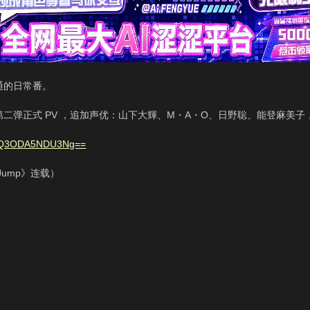
通的日常番。
式 PV ，追加声优：山下大輝、M・A・O、日野聡、能登麻美子，片尾曲由 go
XNjQ3ODA5NDU3Ng==
ump》连载）