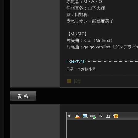
赤尾晶：M・A・O
勢羽真冬：山下大輝
京：日野聡
赤尾リオン：能登麻美子
【MUSIC】
片头曲：Kroi《Method》
片尾曲：go!go!vanillas《ダンデラ
只是一个发帖小号
回复