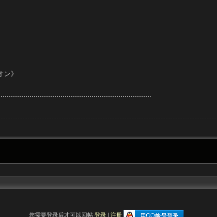
イオン》
您需要登录后才可以回帖
登录
|
注册