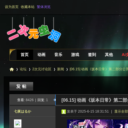
设为首页
收藏本站
繁体浏览
首页
动画
音乐
游戏
签到
其他
Ai
论坛
2次元讨论区
新闻
[06.15] 动画《坂本日常》第二部分公开第
二
»
›
›
›
[06.15] 动画《坂本日常》第二
查看:
8426
|
回复:
1
七夜はるか
发表于 2025-6-15 18:31:51
|
显示全