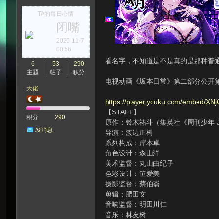
TA的每日心情
闭嘴
次
2025-11-7
00:56
看名字，不知道是不是真的是那种普
6
53
290
主题
帖子
积分
电视动画《坂本日常》第二部分公开第二弹正
大佬
https://player.youku.com/embed/
【STAFF】
积分
290
原作：铃木祐斗（集英社《周刊少年 J
发消息
导演：渡边正树
元
系列构成：岸本卓
角色设计：森山洋
美术监督：丸山由纪子
色彩设计：笹爱美
摄影监督：蔡伯崙
剪辑：肥田文
音响监督：明田川仁
音乐：林友树