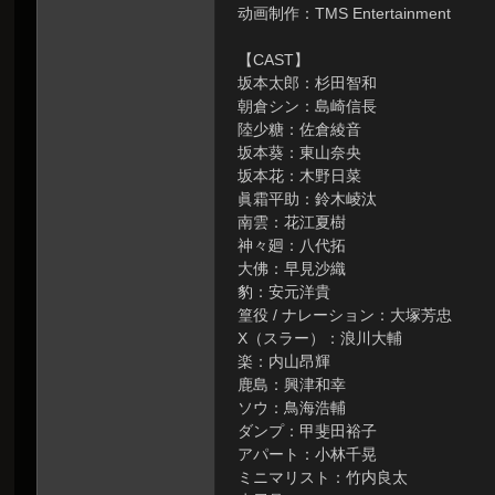
动画制作：TMS Entertainment
虫
【CAST】
坂本太郎：杉田智和
朝倉シン：島崎信長
陸少糖：佐倉綾音
坂本葵：東山奈央
坂本花：木野日菜
眞霜平助：鈴木崚汰
南雲：花江夏樹
神々廻：八代拓
洞
大佛：早見沙織
豹：安元洋貴
篁役 / ナレーション：大塚芳忠
X（スラー）：浪川大輔
楽：内山昂輝
鹿島：興津和幸
ソウ：鳥海浩輔
ダンプ：甲斐田裕子
アパート：小林千晃
ミニマリスト：竹内良太