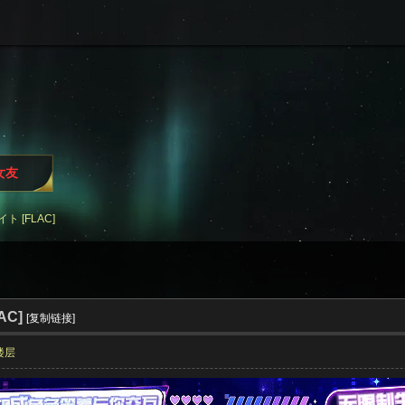
女友
イト [FLAC]
AC]
[复制链接]
楼层