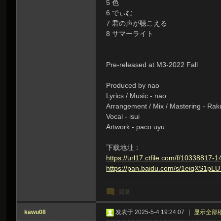
5 色
6 でぃむ
7 君の声が聴こえる
8 サマーライト
Pre-released at M3-2022 Fall
Produced by nao
Lyrics / Music - nao
Arrangement / Mix / Mastering - Rak
Vocal - isui
Artwork - paco uyu
下载地址：
https://url17.ctfile.com/f/103388
https://pan.baidu.com/s/1eiqXS
回复
kawu08
发表于 2025-5-4 19:24:07
|
显示全部