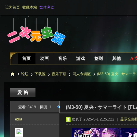
设为首页
收藏本站
繁体浏览
首页
动画
音乐
游戏
签到
其他
Ai
论坛
下载区
音乐下载
同人专辑区
(M3-50) 夏央 - サマーラ
二
»
›
›
›
›
(M3-50) 夏央 - サマーライト [FL
查看:
3419
|
回复:
1
exia
发表于 2025-5-1 21:51:22
|
显示全部