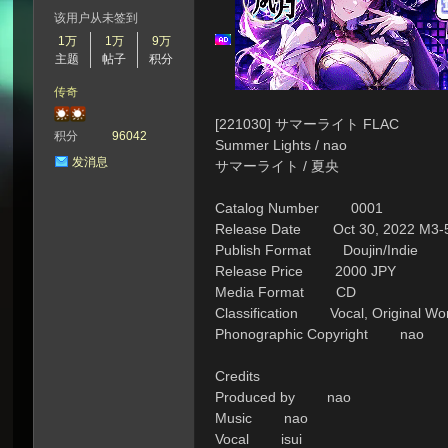
该用户从未签到
1万
1万
9万
主题
帖子
积分
次
传奇
[221030] サマーライト FLAC
积分
96042
Summer Lights / nao
发消息
サマーライト / 夏央
Catalog Number 0001
Release Date Oct 30, 2022 M3-
Publish Format Doujin/Indie
Release Price 2000 JPY
元
Media Format CD
Classification Vocal, Original Wo
Phonographic Copyright nao
Credits
Produced by nao
Music nao
Vocal isui