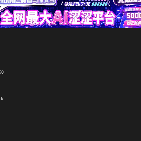
50
rk