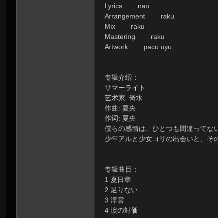
Lyrics nao
虫
Arrangement raku
Mix raku
Mastering raku
Artwork paco uyu
专辑介绍：
サマーライト
艺术家: 倚水
作曲: 夏央
洞
作词: 夏央
僕らの感情は、ひとつも間違ってな
少年アルと少女ヨリの出会いと、そ
专辑曲目：
1 夏日章
2 足りない
3 浮雲
4 涙の対価