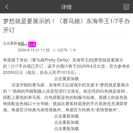
详情


梦想就是要展示的！《赛马娘》东海帝王1/7手办
开订
点击重新加载
Tusmi
Lv.6
2024-9-15 21:11:32
12276
4


寿屋旗下来自《赛马娘Pretty Derby》东海帝王的[梦想就是要展示
的！]1/7手办现已开订，该手办预计将于2025年4月出货，官方参考价
20350日元（税后，折合人民币1015元）。
点击重新加载
活泼开朗的赛马娘，东海帝王以游戏中的支援卡“梦想就是要展示
的！”插画的华丽制服人设造型进行立体化。标志性的白色挑染发梢，
搭配上栗色的单马尾。白色搭配蓝色的制服与短裙。肩膀上的金色装
饰搭配金色袖口十分华丽。犹如比赛奖杯底座的手办底座也充满荣誉
感。寿屋官方特典为表情替换件。寿屋官方特典为“表情替换件”。
点击重新加载
点击重新加载
点击重新加载