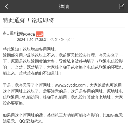
详情


特此通知！论坛即将……
点击重新加载
LATFORCE
Lv.9
2024-1-20 17:38:31
21424
11


特此通知！论坛增加备用网址。
近期部分用户反映论坛上不来，我前两天忙没去打理。今天去查了一
下，原因是论坛近期黄油太多，导致域名被移动墙了（联通电信没影
响）。当然，既然墙了，大家挂个梯子或者换个电信或联通的环境也
能上来。难就难在他们不知道哇！
于是，我今天弄了个新网址：
www.2cycdx.com
，大家以后也可以用
这个新网址上论坛了。需要注意的是，这只是备用的网址。原地址电
信联通用户也能访问，挂梯子也能用，我也没打算放弃老地址，大家
没必要更换。
如果用这个新网址的话，某些第三方功能可能会有影响，比如头像无
法显示、QQ无法绑定。