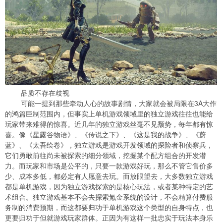
品质不存在歧视
可能一提到那些牵动人心的故事剧情，大家就会被局限在3A大作
的鸿篇巨制范围内，但事实上单机游戏领域里的独立游戏往往也能给
玩家带来难得的惊喜。近几年的独立游戏丝毫不见颓势，每年都有惊
喜。像《星露谷物语》、《传说之下》、《这是我的战争》、《蔚
蓝》、《太吾绘卷》，独立游戏是游戏开发领域的探险者和侦察兵，
它们勇敢前往尚未被探索的细分领域，挖掘某个配方组合的开发潜
力。而玩家和市场是公平的，只要一款游戏好玩，那么不管它售价多
少、成本多低，都必定有人愿意去玩。而放眼望去，大多数独立游戏
都是单机游戏，因为独立游戏探索的是核心玩法，或者某种特定的艺
术组合。独立游戏基本不会去探索氪金系统的设计，不会精算付费服
务制的消费预期，而这都要归功于单机游戏这个类型的自身特点，也
更要归功于但就游戏玩家群体。正因为有这样一批忠实于玩法本身乐