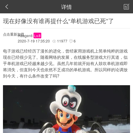
详情


现在好像没有谁再提什么“单机游戏已死”了
点击重新加载
Haagenti
Lv.8
2020-7-19 17:35:20
11977
6


电子游戏已经经历了漫长的进化，曾经家用游戏机上简单纯粹的游戏
现在已经很少见了。随着网络的发展，在线服务型游戏大行其道，似
乎单机游戏已经越来越少见。虽然几年前就开始有人鼓吹单机游戏即
将消失，但直到今天也依然不乏成功的单机游戏。所以同样的论调放
到今天，有什么条件改变了吗?