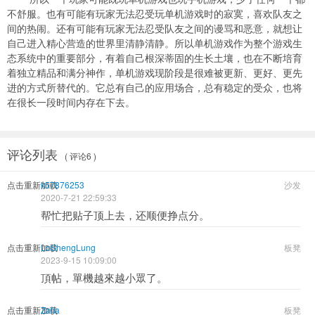
不舒服。也有可能有玩家无法忍受玩单机游戏时的寂寞，喜欢队友之
间的热闹。还有可能有玩家无法忍受队友之间的谩骂和恶意，就想让
自己进入精心营造的世界里清静清静。所以单机游戏作为整个游戏生
态系统中的重要部分，有着自己根深蒂固的生长土壤，也在不断培育
着独立精品和满分神作，单机游戏现阶段是很难被更新、更好、更先
进的方式所替代的。它总有自己的应用场合，总有稳定的受众，也将
在很长一段时间内存在下去。
评论列表
( 评论6 )
点击重新加载
k57876253
沙发
2020-7-21 22:59:33
帮忙把贴子顶上去，还顺便挣点分。
点击重新加载
LoShengLung
板凳
2023-9-15 10:09:00
頂帖，單機越來越小眾了。
点击重新加载
Zafia
板凳