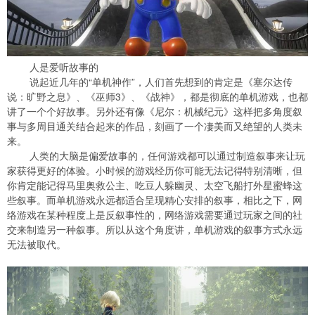
人是爱听故事的
说起近几年的“单机神作”，人们首先想到的肯定是《塞尔达传
说：旷野之息》、《巫师3》、《战神》，都是彻底的单机游戏，也都
讲了一个个好故事。另外还有像《尼尔：机械纪元》这样把多角度叙
事与多周目通关结合起来的作品，刻画了一个凄美而又绝望的人类未
来。
人类的大脑是偏爱故事的，任何游戏都可以通过制造叙事来让玩
家获得更好的体验。小时候的游戏经历你可能无法记得特别清晰，但
你肯定能记得马里奥救公主、吃豆人躲幽灵、太空飞船打外星蜜蜂这
些叙事。而单机游戏永远都适合呈现精心安排的叙事，相比之下，网
络游戏在某种程度上是反叙事性的，网络游戏需要通过玩家之间的社
交来制造另一种叙事。所以从这个角度讲，单机游戏的叙事方式永远
无法被取代。