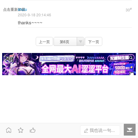
点击重新加载
shuiu
#
30
2020-9-18 20:14:46
thanks~~~~
上一页
第6页
下一页



我也说一句...