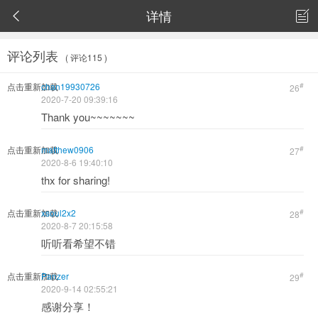
详情


评论列表
( 评论115 )
点击重新加载
chan19930726
#
26
2020-7-20 09:39:16
Thank you~~~~~~~
点击重新加载
matthew0906
#
27
2020-8-6 19:40:10
thx for sharing!
点击重新加载
xsoul2x2
#
28
2020-8-7 20:15:58
听听看希望不错
点击重新加载
Panzer
#
29
2020-9-14 02:55:21
感谢分享！