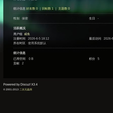
统计信息
好友数 0
|
回帖数 1
|
主题数 0
性别
保密
生日
-
次
活跃概况
用户组
咸鱼
注册时间
2026-6-5 18:12
最后访问
2026-6
所在时区
使用系统默认
统计信息
已用空间
0 B
积分
5
贡献
2
元
Powered by Discuz!
X3.4
© 2001-2013
二次元蟲洞