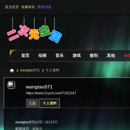
设为首页
收藏本站
繁体浏览
首页
动画
音乐
游戏
签到
其他
A
wangtao571
个人资料
wangtao571
https://www.2cycd.com/?181547
二
›
›
主题
个人资料
wangtao571
(UID: 181547)
邮箱状态
未验证