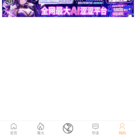





首页
篝火
导读
我的