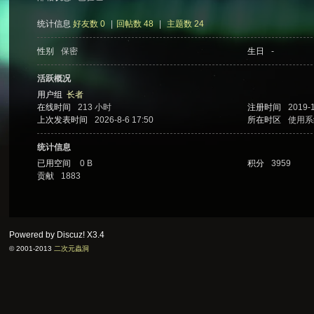
统计信息
好友数 0
|
回帖数 48
|
主题数 24
性别
保密
生日
-
次
活跃概况
用户组
长者
在线时间
213 小时
注册时间
2019-
上次发表时间
2026-8-6 17:50
所在时区
使用系
统计信息
已用空间
0 B
积分
3959
贡献
1883
元
Powered by Discuz!
X3.4
© 2001-2013
二次元蟲洞