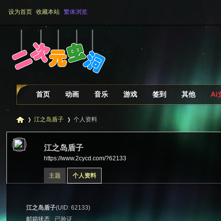
设为首页
收藏本站
繁体浏览
首页
动画
音乐
游戏
签到
其他
A
江之岛盾子
个人资料
江之岛盾子
https://www.2cycd.com/?62133
二
›
›
主题
个人资料
江之岛盾子
(UID: 62133)
邮箱状态
已验证