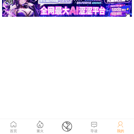





首页
篝火
导读
我的