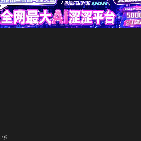
]
st/系