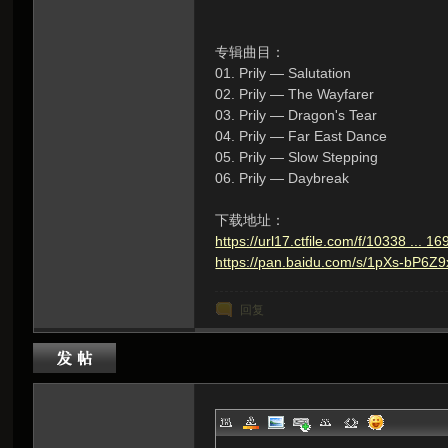
虫
专辑曲目：
01. Prily — Salutation
02. Prily — The Wayfarer
03. Prily — Dragon's Tear
04. Prily — Far East Dance
05. Prily — Slow Stepping
06. Prily — Daybreak
下载地址：
洞
https://url17.ctfile.com/f/10338 ...
https://pan.baidu.com/s/1pXs-bP
回复