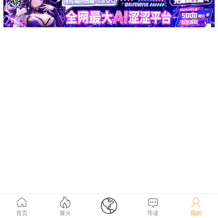





首页
篝火
导读
我的