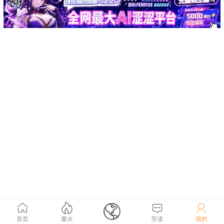





首页
篝火
导读
我的