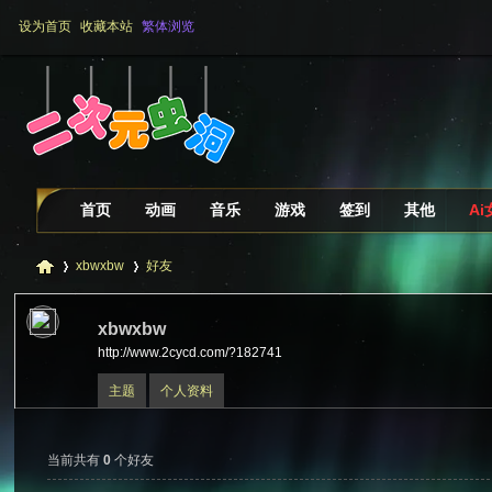
设为首页
收藏本站
繁体浏览
首页
动画
音乐
游戏
签到
其他
A
xbwxbw
好友
xbwxbw
http://www.2cycd.com/?182741
二
›
›
主题
个人资料
当前共有
0
个好友