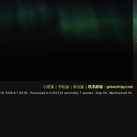
小黑屋
|
手机版
|
简洁版
|
联系邮箱：goloen#qq.com
8, 2026-8-7 03:36
, Processed in 0.021721 second(s), 7 queries , Gzip On, MemCached On.