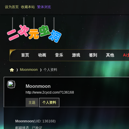
设为首页
收藏本站
繁体浏览
首页
动画
音乐
游戏
签到
其他
A
Moonmoon
个人资料
Moonmoon
http://www.2cycd.com/?136168
二
›
›
主题
个人资料
Moonmoon
(UID: 136168)
邮箱状态
已验证