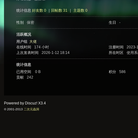
统计信息
好友数 0
|
回帖数 31
|
主题数 0
性别
保密
生日
-
次
活跃概况
用户组
大佬
在线时间
174 小时
注册时间
2023-
上次发表时间
2026-1-12 18:14
所在时区
使用系
统计信息
已用空间
0 B
积分
586
贡献
242
元
Powered by Discuz!
X3.4
© 2001-2013
二次元蟲洞