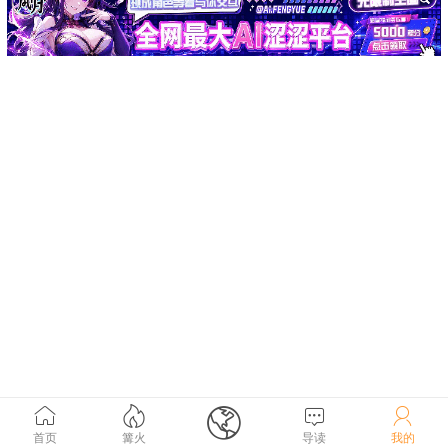





首页
篝火
导读
我的