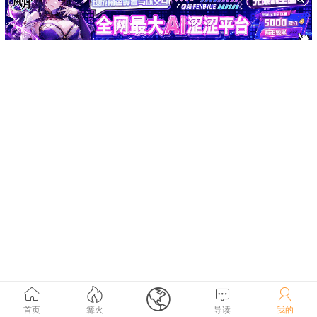





首页
篝火
导读
我的