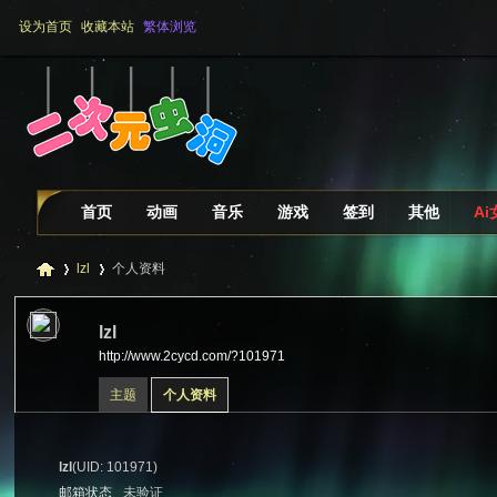
设为首页
收藏本站
繁体浏览
首页
动画
音乐
游戏
签到
其他
A
lzl
个人资料
lzl
http://www.2cycd.com/?101971
二
›
›
主题
个人资料
lzl
(UID: 101971)
邮箱状态
未验证