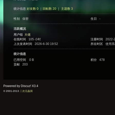
统计信息
好友数 0
|
回帖数 20
|
主题数 3
性别
保密
生日
-
次
活跃概况
用户组
大佬
在线时间
105 小时
注册时间
2022-2
上次发表时间
2026-6-30 19:52
所在时区
使用系
统计信息
已用空间
0 B
积分
478
贡献
203
元
Powered by Discuz!
X3.4
© 2001-2013
二次元蟲洞