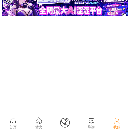





首页
篝火
导读
我的