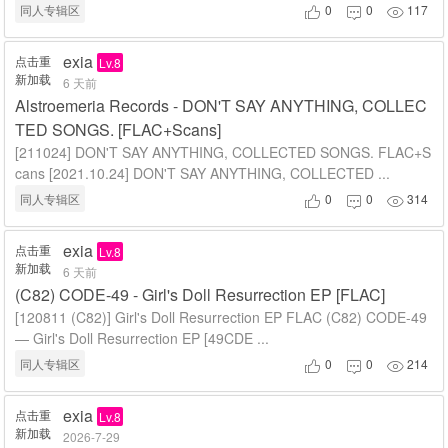
同人专辑区
0
0
117



exia
点击重
Lv.8
新加载
6 天前
Alstroemeria Records - DON'T SAY ANYTHING, COLLEC
TED SONGS. [FLAC+Scans]
[211024] DON'T SAY ANYTHING, COLLECTED SONGS. FLAC+S
cans [2021.10.24] DON'T SAY ANYTHING, COLLECTED ...
同人专辑区
0
0
314



exia
点击重
Lv.8
新加载
6 天前
(C82) CODE-49 - Girl's Doll Resurrection EP [FLAC]
[120811 (C82)] Girl's Doll Resurrection EP FLAC (C82) CODE-49
— Girl's Doll Resurrection EP [49CDE ...
同人专辑区
0
0
214



exia
点击重
Lv.8
新加载
2026-7-29