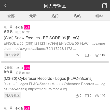
同人专辑区


全部
最新
热门
热帖
精华
exia
点击重
Lv.8
新加载
昨天 04:22
(C99) Snow Freques - EPISODE 05 [FLAC]
EPISODE 05 (C99) [211231 (C99)] EPISODE 05 FLAC https://me
dium-media.vgm.io/albums/89/117298/1172 ...
同人专辑区
0
0
110



exia
点击重
Lv.8
新加载
前天 01:09
(M3-30) Cyberaser Records - Logos [FLAC+Scans]
[121028] Logos FLAC+Scans (M3-30) Cyberaser Records — Log
os (flac+scans) https://medium-media.vg ...
同人专辑区
0
0
140



exia
点击重
Lv.8