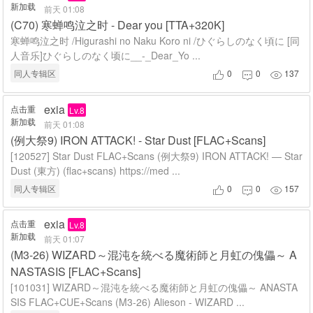
新加载
前天 01:08
(C70) 寒蝉鸣泣之时 - Dear you [TTA+320K]
寒蝉鸣泣之时 /Higurashi no Naku Koro ni /ひぐらしのなく頃に [同
人音乐]ひぐらしのなく顷に__-_Dear_Yo ...
同人专辑区
0
0
137



exia
点击重
Lv.8
新加载
前天 01:08
(例大祭9) IRON ATTACK! - Star Dust [FLAC+Scans]
[120527] Star Dust FLAC+Scans (例大祭9) IRON ATTACK! — Star
Dust (東方) (flac+scans) https://med ...
同人专辑区
0
0
157



exia
点击重
Lv.8
新加载
前天 01:07
(M3-26) WIZARD～混沌を統べる魔術師と月虹の傀儡～ A
NASTASIS [FLAC+Scans]
[101031] WIZARD～混沌を統べる魔術師と月虹の傀儡～ ANASTA
SIS FLAC+CUE+Scans (M3-26) Alieson - WIZARD ...